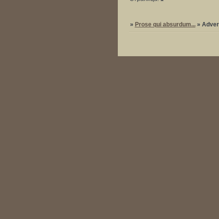
»
Prose qui absurdum...
»
Аdver