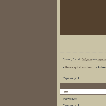
Привет, Гость!
Войдите
или
зареги
»
Prose qui absurdum...
»
Аdver
Страница:
1
Тема
Форум пуст.
Страница:
1